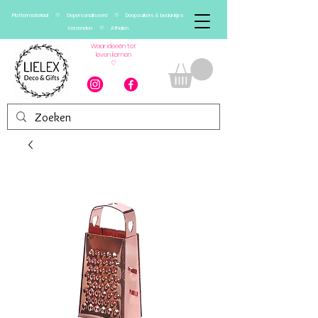
Plottermateriaal ♡ Gepersonaliseerd ♡ Doopsuikers & bedankjes
Verzenden ♡ Afhalen
Waar ideeën tot
leven komen
♡