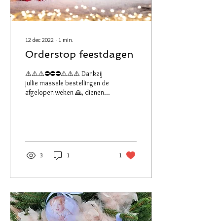
12 dec 2022
∙
1
min.
Orderstop feestdagen
⚠️⚠️⚠️⛔️⛔️⛔️⚠️⚠️⚠️ Dankzij
jullie massale bestellingen de
afgelopen weken 🙏, dienen
we een orderstop in te
lassen om jullie
bestellingen...
3
1
1