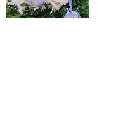
26 nov 2022
∙
1
min.
Ho ho ho... Waar
blijven die kerst- en
eindejaarskado´s?
De drukste maar de o zo
gezelligste periode van het
jaar is weer bijna daar! Het
moment om kadootjes te
kopen voor al wie je liefhebt
......
6
1
1