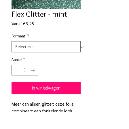
Flex Glitter - mint
Verkoopprijs
Vanaf
€3,25
Formaat
*
Aantal
*
In winkelwagen
Meer dan alleen glitter: deze folie
combineert een fonkelende look
met een voelbare textuur voor een
extra dimensie in elk ontwerp.