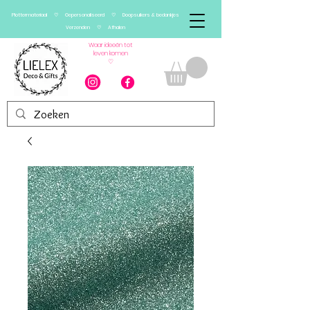
Plottermateriaal ♡ Gepersonaliseerd ♡ Doopsuikers & bedankjes
Verzenden ♡ Afhalen
Waar ideeën tot
leven komen
♡