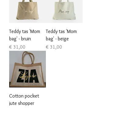
Teddy tas 'Mom
Teddy tas 'Mom
bag' - bruin
bag' - beige
Prijs
Prijs
€ 31,00
€ 31,00
Cotton pocket
jute shopper
Prijs
€ 19,95
Algemene voorwaarden