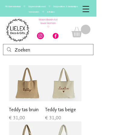
Plottermateriaal ♡ Gepersonaliseerd ♡ Doopsuikers & bedankjes
Verzenden ♡ Afhalen
Waar ideeën tot
leven komen
♡
Teddy tas bruin
Teddy tas beige
Prijs
Prijs
€ 31,00
€ 31,00