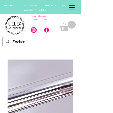
Plottermateriaal ♡ Gepersonaliseerd ♡ Doopsuikers & bedankjes
Verzenden ♡ Afhalen
Waar ideeën tot
leven komen
♡