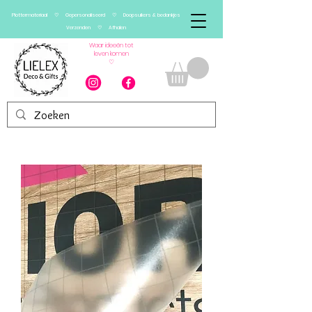
Plottermateriaal ♡ Gepersonaliseerd ♡ Doopsuikers & bedankjes
Verzenden ♡ Afhalen
Waar ideeën tot
leven komen
♡