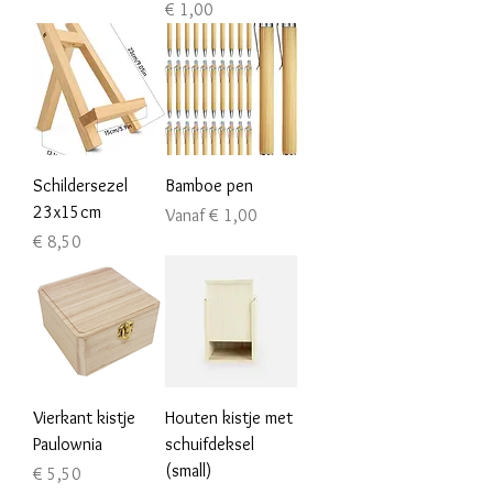
Prijs
€ 1,00
Schildersezel
Bamboe pen
23x15cm
Verkoopprijs
Vanaf
€ 1,00
Prijs
€ 8,50
Vierkant kistje
Houten kistje met
Paulownia
schuifdeksel
(small)
Prijs
€ 5,50