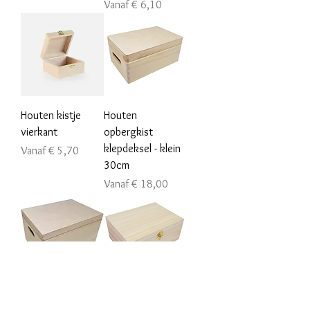
Verkoopprijs
Vanaf
€ 6,10
Houten kistje
Houten
vierkant
opbergkist
klepdeksel - klein
Verkoopprijs
Vanaf
€ 5,70
30cm
Verkoopprijs
Vanaf
€ 18,00
Houten
Houten kist A5