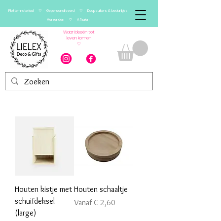
Plottermateriaal ♡ Gepersonaliseerd ♡ Doopsuikers & bedankjes
Verzenden ♡ Afhalen
Waar ideeën tot
leven komen
♡
Houten kistje met
Houten schaaltje
schuifdeksel
Verkoopprijs
Vanaf
€ 2,60
(large)