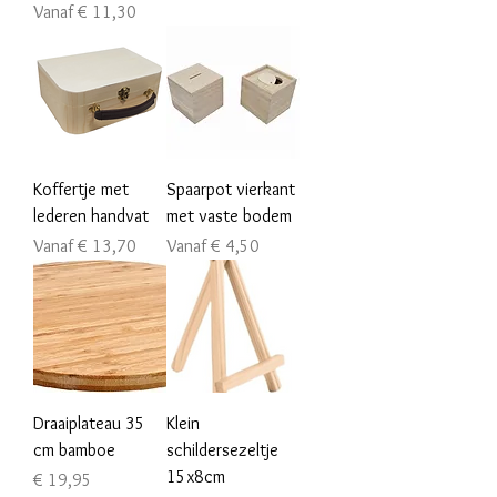
Verkoopprijs
Vanaf
€ 11,30
Koffertje met
Spaarpot vierkant
lederen handvat
met vaste bodem
Verkoopprijs
Verkoopprijs
Vanaf
€ 13,70
Vanaf
€ 4,50
Draaiplateau 35
Klein
cm bamboe
schildersezeltje
15x8cm
Prijs
€ 19,95