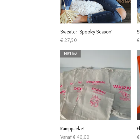
Snel overzicht
Sweater ´Spooky Season´
S
Prijs
Pr
€ 27,50
€
NIEUW
Snel overzicht
Kamppakket
F
Verkoopprijs
Pr
Vanaf
€ 40,00
€