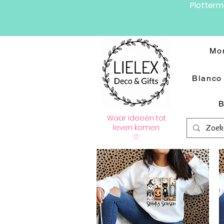
Plotter
Mo
Blanco 
B
Waar ideeën tot
leven komen
♡