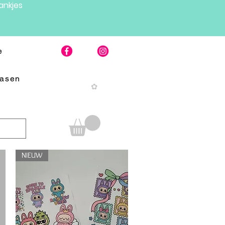
nkjes
e
Pasen
✿
NIEUW