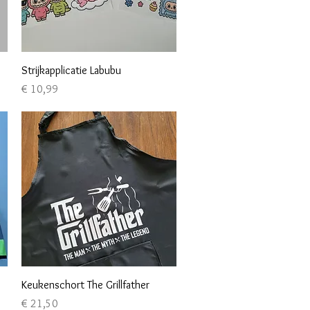
Snel overzicht
Strijkapplicatie Labubu
Prijs
€ 10,99
Snel overzicht
Keukenschort The Grillfather
Prijs
€ 21,50