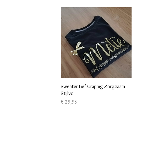
Snel overzicht
Sweater Lief Grappig Zorgzaam
Stijlvol
Prijs
€ 29,95