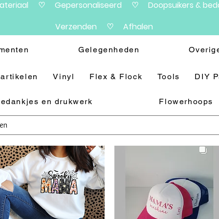
materiaal ♡ Gepersonaliseerd ♡ Doopsuikers & beda
Verzenden ♡ Afhalen
menten
Gelegenheden
Overig
artikelen
Vinyl
Flex & Flock
Tools
DIY 
edankjes en drukwerk
Flowerhoops