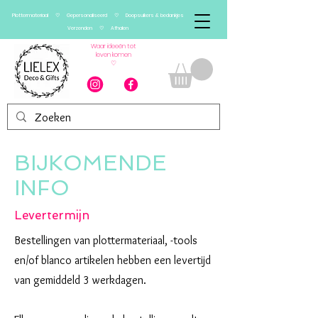
Plottermateriaal ♡ Gepersonaliseerd ♡ Doopsuikers & bedankjes
Verzenden ♡ Afhalen
Waar ideeën tot
leven komen
♡
BIJKOMENDE
INFO
Levertermijn
Bestellingen van plottermateriaal, -tools
en/of blanco artikelen hebben een levertijd
van gemiddeld 3 werkdagen.