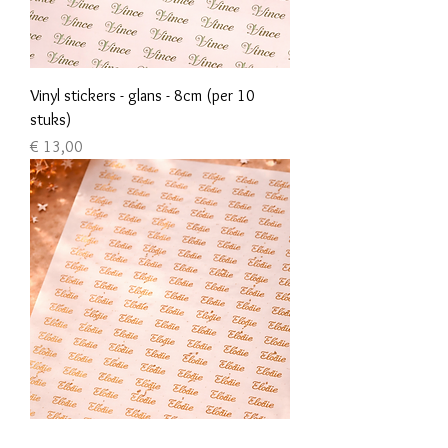
Vinyl stickers - glans - 8cm (per 10
stuks)
Prijs
€ 13,00
Vinyl stickers - metallic - max 5cm (per