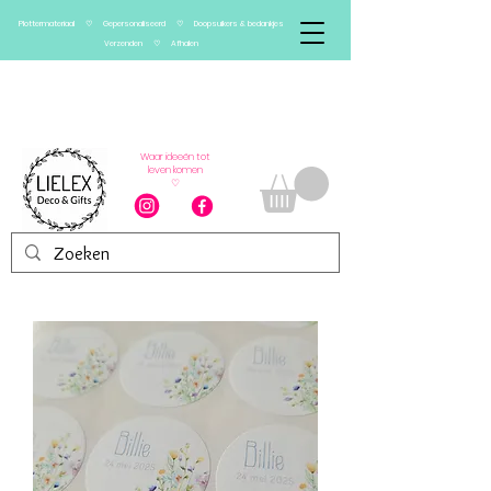
Plottermateriaal ♡ Gepersonaliseerd ♡ Doopsuikers & bedankjes
Verzenden ♡ Afhalen
Verlof van 13/08 t.e.m.
01/09
Vanaf 2 september worden bestellingen
weer verwerkt
Waar ideeën tot
leven komen
♡