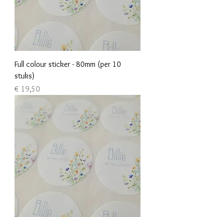
Full colour sticker - 80mm (per 10
stuks)
Prijs
€ 19,50