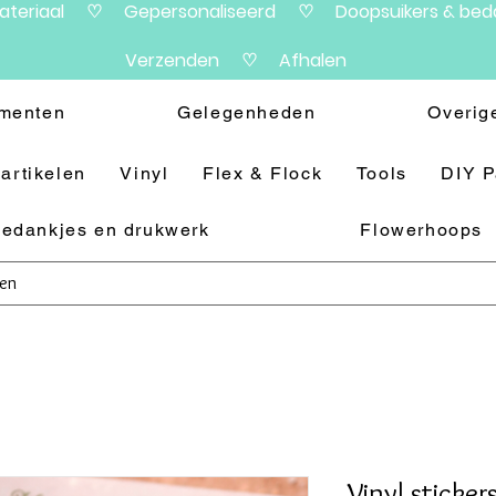
materiaal ♡ Gepersonaliseerd ♡ Doopsuikers & beda
Verzenden ♡ Afhalen
menten
Gelegenheden
Overig
artikelen
Vinyl
Flex & Flock
Tools
DIY 
edankjes en drukwerk
Flowerhoops
Vinyl sticke