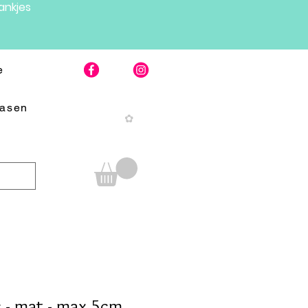
nkjes
e
Pasen
✿
rs - mat - max 5cm