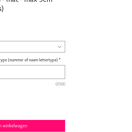
s)
type (nummer of naam lettertype)
*
0/500
In winkelwagen