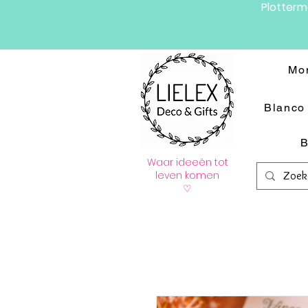
Plotter
Mo
Blanco 
B
Waar ideeën tot
leven komen
♡