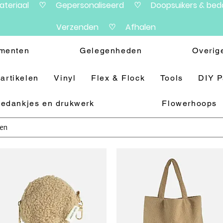
materiaal ♡ Gepersonaliseerd ♡ Doopsuikers & beda
Verzenden ♡ Afhalen
menten
Gelegenheden
Overig
artikelen
Vinyl
Flex & Flock
Tools
DIY 
edankjes en drukwerk
Flowerhoops