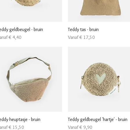
Snel overzicht
Snel overzicht
eddy geldbeugel - bruin
Teddy tas - bruin
erkoopprijs
Verkoopprijs
anaf
€ 4,40
Vanaf
€ 17,50
Snel overzicht
Snel overzicht
eddy heuptasje - bruin
Teddy geldbeugel 'hartje' - bruin
erkoopprijs
Verkoopprijs
anaf
€ 15,50
Vanaf
€ 9,90