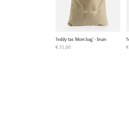
Snel overzicht
Teddy tas 'Mom bag' - bruin
T
Prijs
Pr
€ 31,00
€