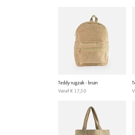
Snel overzicht
Teddy rugzak - bruin
T
Verkoopprijs
V
Vanaf
€ 17,50
V