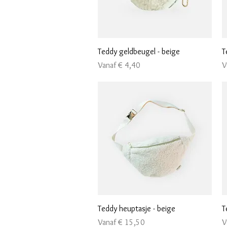
Snel overzicht
Teddy geldbeugel - beige
T
Verkoopprijs
V
Vanaf
€ 4,40
V
Snel overzicht
Teddy heuptasje - beige
T
Verkoopprijs
V
Vanaf
€ 15,50
V