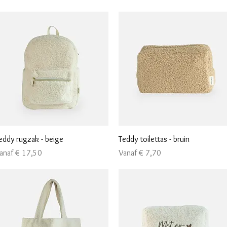
Snel overzicht
Snel overzicht
eddy rugzak - beige
Teddy toilettas - bruin
erkoopprijs
Verkoopprijs
anaf
€ 17,50
Vanaf
€ 7,70