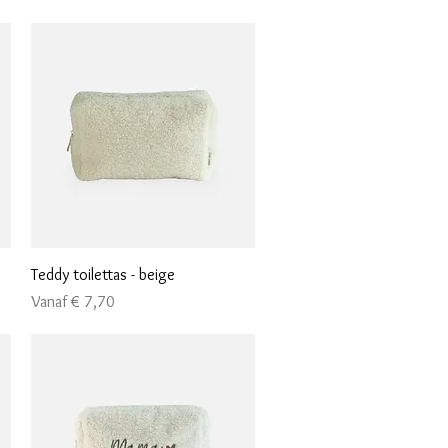
Snel overzicht
Teddy toilettas - beige
Verkoopprijs
Vanaf
€ 7,70