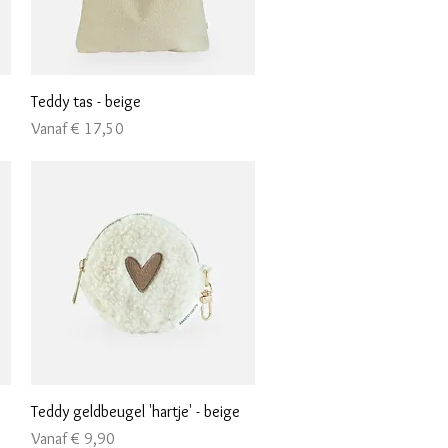
Snel overzicht
Teddy tas - beige
Verkoopprijs
Vanaf
€ 17,50
Snel overzicht
Teddy geldbeugel 'hartje' - beige
Verkoopprijs
Vanaf
€ 9,90