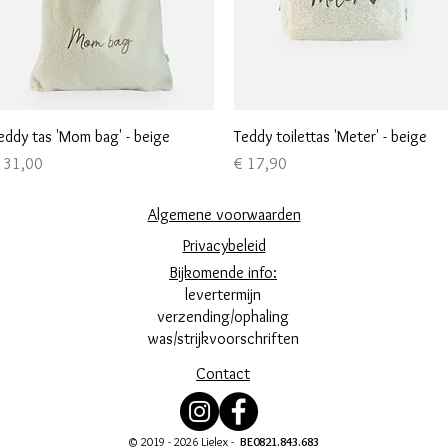
Snel overzicht
Snel overzicht
eddy tas 'Mom bag' - beige
Teddy toilettas 'Meter' - beige
ijs
Prijs
 31,00
€ 17,90
Algemene voorwaarden
Privacybeleid
Bijkomende info:
levertermijn
verzending/ophaling
was/strijkvoorschriften
Contact
© 2019 - 2026 Lielex -
BE0821.843.683