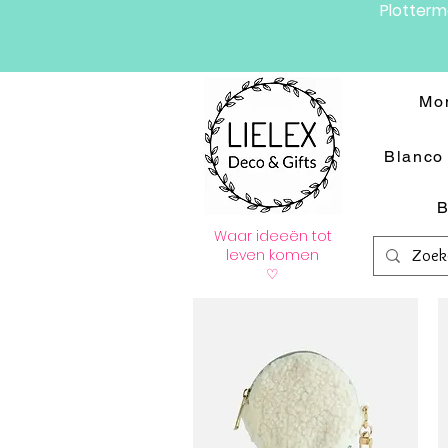
Plotter
Mo
Blanco 
B
Waar ideeën tot
leven komen
♡