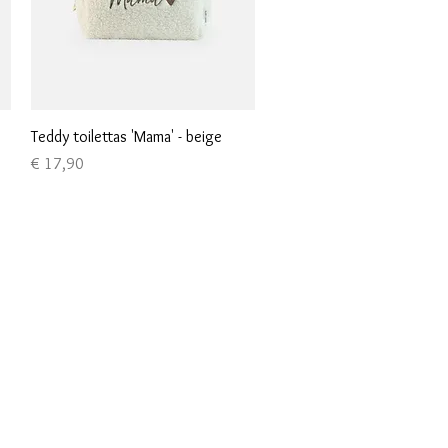
Snel overzicht
Teddy toilettas 'Mama' - beige
Prijs
€ 17,90