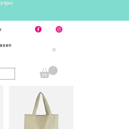
nkjes
e
Pasen
✿