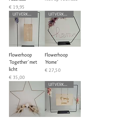
Prijs
€ 19,95
UITVERKOOP
UITVERKOOP
Flowerhoop
Flowerhoop
´Together´ met
´Home´
licht
Prijs
€ 27,50
Prijs
€ 35,00
UITVERKOOP
Stervormige
Flowerhoop
flowerhoop
´Family´