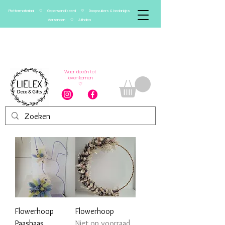
Plottermateriaal ♡ Gepersonaliseerd ♡ Doopsuikers & bedankjes
Verzenden ♡ Afhalen
Verlof van 13/08 t.e.m.
01/09
Vanaf 2 september worden bestellingen
weer verwerkt
Waar ideeën tot
leven komen
♡
Flowerhoop
Flowerhoop
Paashaas
Niet op voorraad