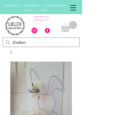
Plottermateriaal ♡ Gepersonaliseerd ♡ Doopsuikers & bedankjes
Verzenden ♡ Afhalen
Waar ideeën tot
leven komen
♡