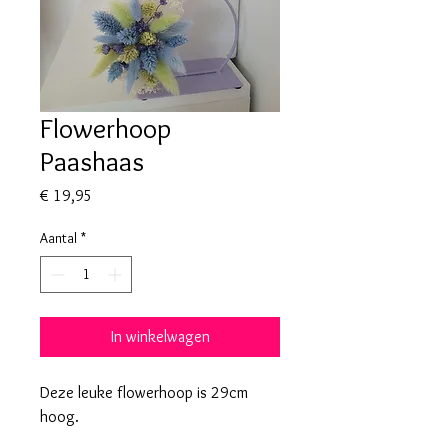
Flowerhoop
Paashaas
Prijs
€ 19,95
Aantal
*
In winkelwagen
Deze leuke flowerhoop is 29cm
hoog.
De perfecte decoratie om je