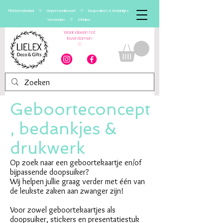
Plottermateriaal ♡ Gepersonaliseerd ♡ Doopsuikers & bedankjes
Verzenden ♡ Afhalen
Waar ideeën tot
leven komen
♡
Geboorteconcept
, bedankjes &
drukwerk
Op zoek naar een geboortekaartje en/of
bijpassende doopsuiker?
Wij helpen jullie graag verder met één van
de leukste zaken aan zwanger zijn!
Voor zowel geboortekaartjes als
doopsuiker, stickers en presentatiestuk