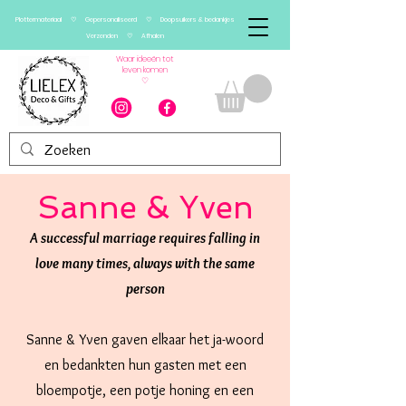
Plottermateriaal ♡ Gepersonaliseerd ♡ Doopsuikers & bedankjes
Verzenden ♡ Afhalen
Waar ideeën tot
leven komen
♡
Sanne & Yven
A successful marriage requires falling in
love many times, always with the same
person
Sanne & Yven gaven elkaar het ja-woord
en bedankten hun gasten met een
bloempotje, een potje honing en een