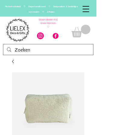
Plottermateriaal ♡ Gepersonaliseerd ♡ Doopsuikers & bedankjes
Verzenden ♡ Afhalen
Waar ideeën tot
leven komen
♡