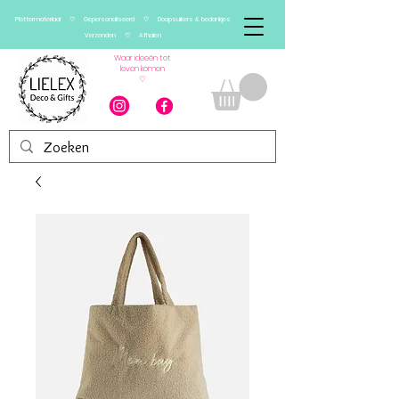
Plottermateriaal ♡ Gepersonaliseerd ♡ Doopsuikers & bedankjes
Verzenden ♡ Afhalen
Waar ideeën tot
leven komen
♡