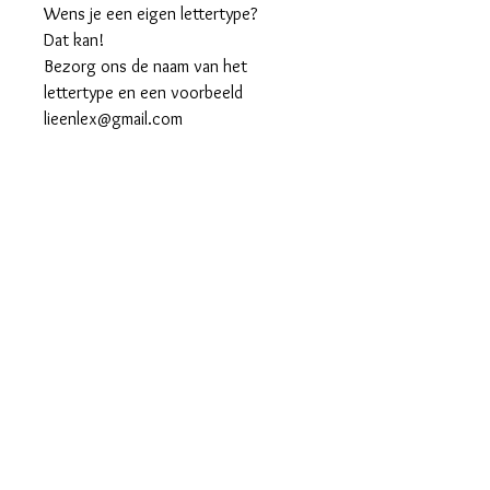
Wens je een eigen lettertype?
Dat kan!
Bezorg ons de naam van het
lettertype en een voorbeeld
lieenlex@gmail.com
Opgelet! Als het gekozen lettertype
te dun is, maken wij de letters iets
dikker zodat we ze op een goede
manier kunnen snijden.
Afmeting 8cm: We houden een
maximum 8cm breedte aan.
Opgelet! Als het gekozen lettertype
te dun is, maken wij de letters iets
dikker zodat we ze op een goede
manier kunnen snijden.