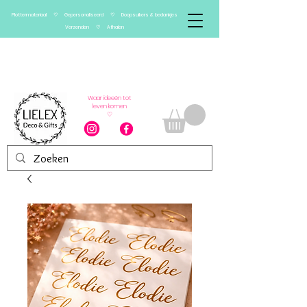
Plottermateriaal ♡ Gepersonaliseerd ♡ Doopsuikers & bedankjes
Verzenden ♡ Afhalen
Verlof van 13/08 t.e.m.
01/09
Vanaf 2 september worden bestellingen
weer verwerkt
Waar ideeën tot
leven komen
♡