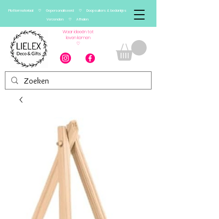
Plottermateriaal ♡ Gepersonaliseerd ♡ Doopsuikers & bedankjes
Verzenden ♡ Afhalen
Waar ideeën tot
leven komen
♡