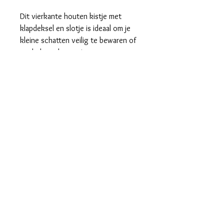
Dit vierkante houten kistje met
klapdeksel en slotje is ideaal om je
kleine schatten veilig te bewaren of
om helemaal naar eigen wens te
versieren.
VOORDEEL
Koop 6 stuks aan € 5,13 per stuk en
bespaar 10%.
Algemene voorwaarden
Koop 12 stuks aan € 4,85 per stuk en
bespaar 15%.
Privacybeleid
Koop 24 stuks aan € 4,56 per stuk en
Bijkomende info:
bespaar 20%.
levertermijn verzending/ophaling
was/strijkvoorschriften
Contact