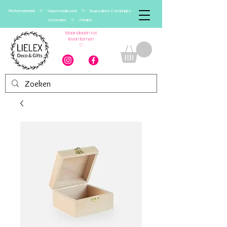
Plottermateriaal ♡ Gepersonaliseerd ♡ Doopsuikers & bedankjes
Verzenden ♡ Afhalen
Waar ideeën tot
leven komen
♡