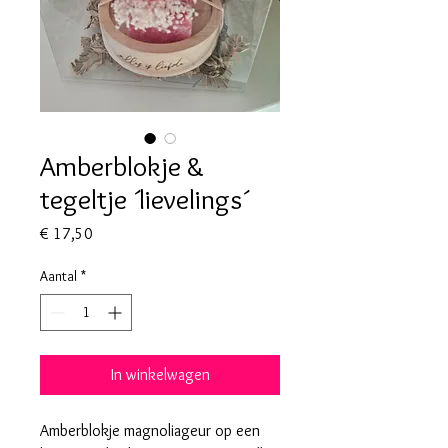
Amberblokje &
tegeltje ´lievelings´
Prijs
€ 17,50
Aantal
*
In winkelwagen
Amberblokje magnoliageur op een