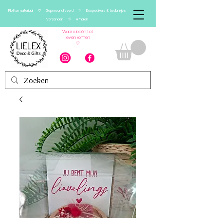
Plottermateriaal ♡ Gepersonaliseerd ♡ Doopsuikers & bedankjes
Verzenden ♡ Afhalen
Waar ideeën tot
leven komen
♡