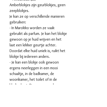
Amberblokjes zijn geurblokjes, geen
zeepblokjes.
Je kan ze op verschillende manieren
gebruiken:
- In Marokko worden ze vaak
gebruikt als parfum. Je kan het blokje
gewoon op je huid wrijven en het
laat een lekker geurtje achter.
Doordat elke huid uniek is, ruikt het
blokje bij iedereen anders.
- Je kan een blokje ook gewoon
ergens neerleggen in een mooi
schaaltje, in de badkamer, de
woonkamer, het toilet of in de
kledingkast. Dan geven ze de geur
al af. Neemt de geur van het
amberblokje af? Dan kan je er een
laagje afschrapen met een mini rasp.