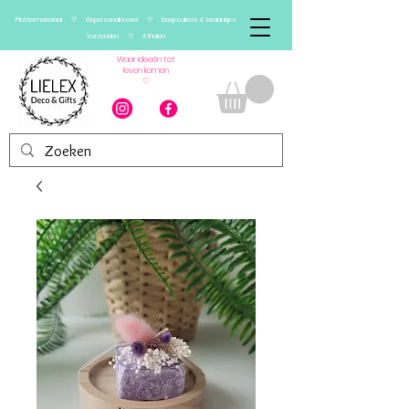
Plottermateriaal ♡ Gepersonaliseerd ♡ Doopsuikers & bedankjes
Verzenden ♡ Afhalen
Waar ideeën tot
leven komen
♡