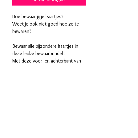
Hoe bewaar jij je kaartjes?
Weet je ook niet goed hoe ze te
bewaren?
Bewaar alle bijzondere kaartjes in
deze leuke bewaarbundel!
Met deze voor- en achterkant van
hout maak je in een handomdraai een
superleuk boekje waar je je kaartjes
in kan bewaren.
Maak met een perforator gaatjes in
je kaartjes en bundel ze in de ringen
of rijg ze met touw of lint aan elkaar
en klaar is je bewaarbundel!
Niet alleen voor geboortekaartjes,