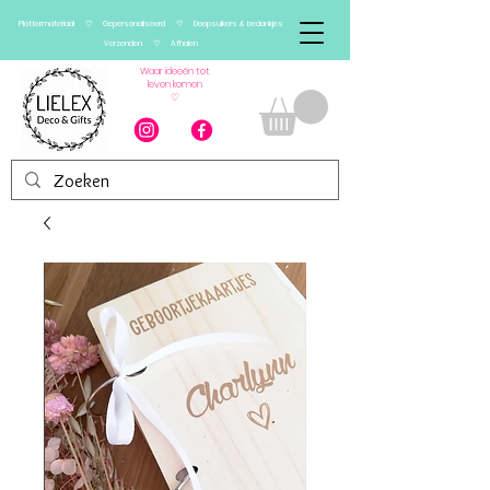
Plottermateriaal ♡ Gepersonaliseerd ♡ Doopsuikers & bedankjes
Verzenden ♡ Afhalen
Waar ideeën tot
leven komen
♡