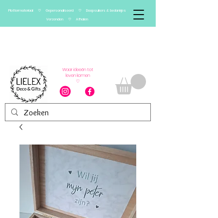
Plottermateriaal ♡ Gepersonaliseerd ♡ Doopsuikers & bedankjes
Verzenden ♡ Afhalen
Verlof van 13/08 t.e.m.
01/09
Vanaf 2 september worden bestellingen
weer verwerkt
Waar ideeën tot
leven komen
♡