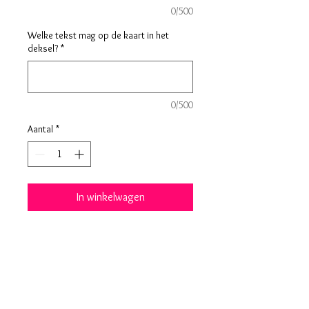
0/500
Welke tekst mag op de kaart in het
deksel?
*
0/500
Aantal
*
In winkelwagen
Een leuke houten koffer met maar
liefst 1,5 kg aan lekkers 😋
Het leuke aan de koffer is dat deze
volledig naar wens te personaliseren
is en daardoor geschikt is als cadeau