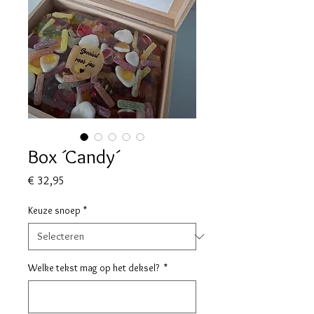
Box ´Candy´
Prijs
€ 32,95
Keuze snoep
*
Welke tekst mag op het deksel?
*