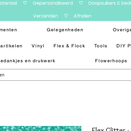
materiaal ♡ Gepersonaliseerd ♡ Doopsuikers & beda
Verzenden ♡ Afhalen
menten
Gelegenheden
Overig
artikelen
Vinyl
Flex & Flock
Tools
DIY 
edankjes en drukwerk
Flowerhoops
Flex Glitter -