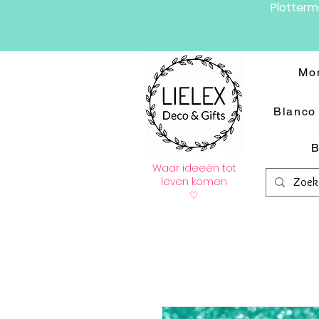
Plotter
Mo
Blanco 
B
Waar ideeën tot
leven komen
♡