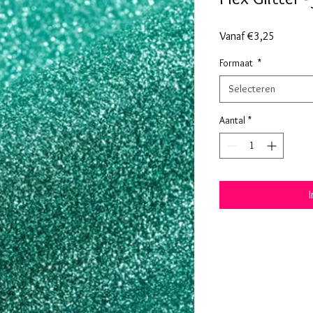
Verkoopp
Vanaf
€3,25
Formaat
*
Selecteren
Aantal
*