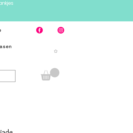
nkjes
e
Pasen
✿
 jade