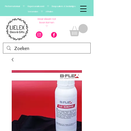
Plottermateriaal ♡ Gepersonaliseerd ♡ Doopsuikers & bedankjes
Verzenden ♡ Afhalen
Waar ideeën tot
leven komen
♡