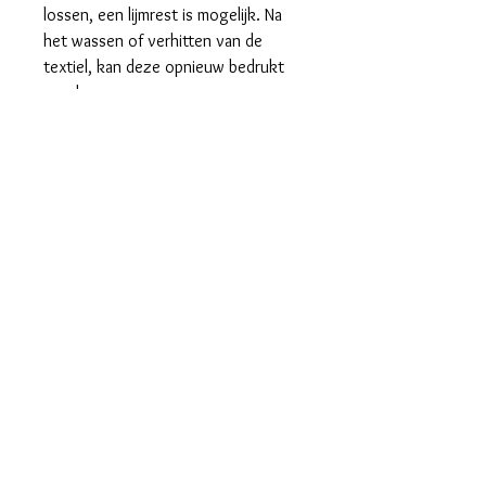
lossen, een lijmrest is mogelijk. Na
het wassen of verhitten van de
textiel, kan deze opnieuw bedrukt
worden.
Gebruik een kleine hoeveelheid op
de achterkant van het textiel, dient
niet in te werken, kan meteen
losgehaald worden.
Algemene voorwaarden
Privacybeleid
Bijkomende info:
levertermijn verzending/ophaling
was/strijkvoorschriften
Contact