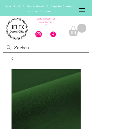
Plottermateriaal ♡ Gepersonaliseerd ♡ Doopsuikers & bedankjes
Verzenden ♡ Afhalen
Waar ideeën tot
leven komen
♡