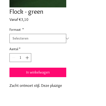
Flock - green
Verkoopprijs
Vanaf
€3,10
Formaat
*
Aantal
*
In winkelwagen
Zacht ontmoet stijl. Deze pluizige
look is helemaal hip en geeft je
outfit een fluweelzachte upgrade.