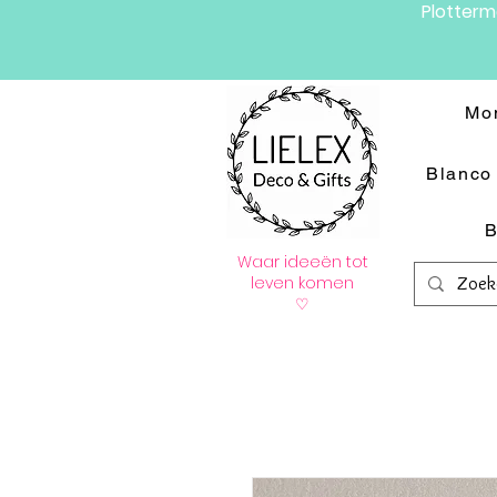
Plotter
Mo
Blanco 
B
Waar ideeën tot
leven komen
♡