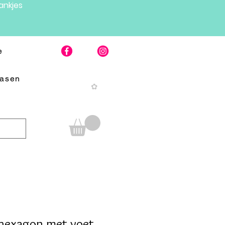
nkjes
e
Pasen
✿
hexagon met voet