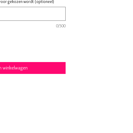
rvoor gekozen wordt (optioneel)
0/500
In winkelwagen