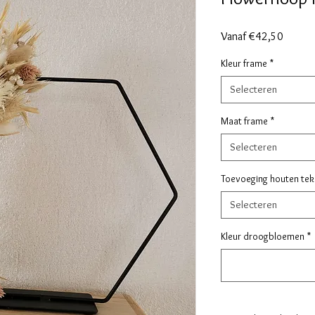
Verkoo
Vanaf
€42,50
Kleur frame
*
Selecteren
Maat frame
*
Selecteren
Toevoeging houten tek
Selecteren
Kleur droogbloemen
*