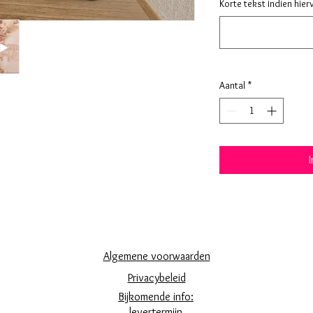
Korte tekst indien hie
Aantal
*
Algemene voorwaarden
Privacybeleid
Bijkomende info:
levertermijn