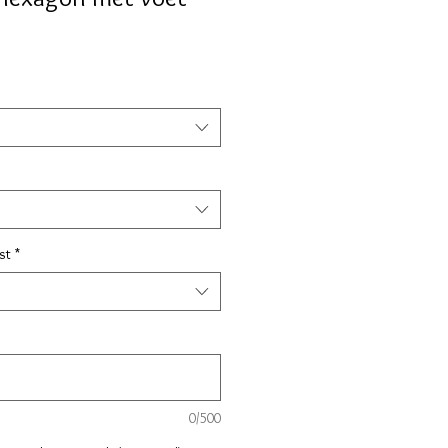
pprijs
st
*
0/500