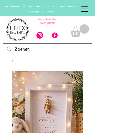
Plottermateriaal ♡ Gepersonaliseerd ♡ Doopsuikers & bedankjes
Verzenden ♡ Afhalen
Waar ideeën tot
leven komen
♡