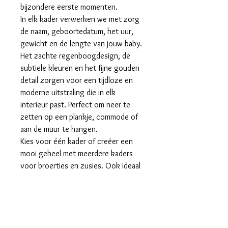
bijzondere eerste momenten.
In elk kader verwerken we met zorg
de naam, geboortedatum, het uur,
gewicht en de lengte van jouw baby.
Het zachte regenboogdesign, de
subtiele kleuren en het fijne gouden
detail zorgen voor een tijdloze en
moderne uitstraling die in elk
interieur past. Perfect om neer te
zetten op een plankje, commode of
aan de muur te hangen.
Kies voor één kader of creëer een
mooi geheel met meerdere kaders
voor broertjes en zusjes. Ook ideaal
als origineel en persoonlijk
kraamcadeau.
Waarom kiezen voor onze
geboortekaders?
– Volledig gepersonaliseerd met