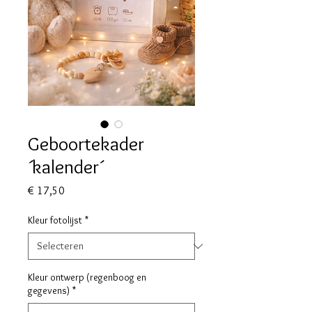
Geboortekader
´kalender´
Prijs
€ 17,50
Kleur fotolijst
*
Kleur ontwerp (regenboog en
gegevens)
*