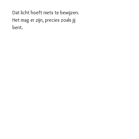
Dat licht hoeft niets te bewijzen.
Het mag er zijn, precies zoals jij
bent.
Een liefdevolle intentie, gedragen
door licht.
Een moment van verbinding, voorbij
woorden.
Dit vlammetje fluistert:
je bent gezien,
je bent gedragen.
Of je het nu geeft of ontvangt,
dit lichtje laat weten dat er aan je
gedacht wordt.
En dat licht werkt door —
meer dan je misschien beseft.