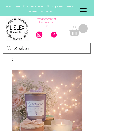
Plottermateriaal ♡ Gepersonaliseerd ♡ Doopsuikers & bedankjes
Verzenden ♡ Afhalen
Waar ideeën tot
leven komen
♡