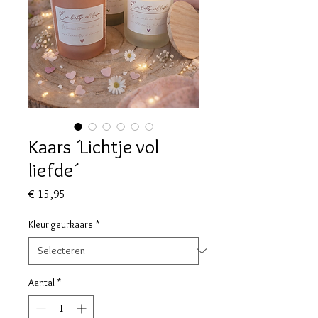
Kaars ´Lichtje vol
liefde´
Prijs
€ 15,95
Kleur geurkaars
*
Aantal
*