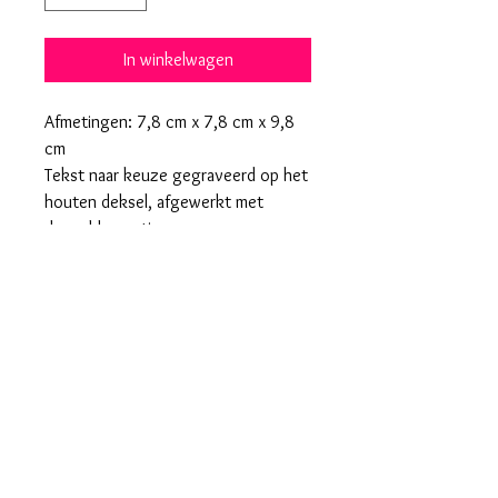
In winkelwagen
Afmetingen: 7,8 cm x 7,8 cm x 9,8
cm
Tekst naar keuze gegraveerd op het
houten deksel, afgewerkt met
droogbloemetjes.
Kan ingepakt worden in een
transparant cadeaudoosje of houten
kistje met schuifdeksel.
Wens je een foto op het glas?
Vermeld dit even en mail je foto naar
lieenlex@gmail.com
Algemene voorwaarden
Privacybeleid