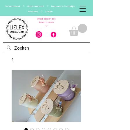
Plottermateriaal ♡ Gepersonaliseerd ♡ Doopsuikers & bedankjes
Verzenden ♡ Afhalen
Waar ideeën tot
leven komen
♡