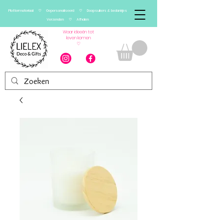
Plottermateriaal ♡ Gepersonaliseerd ♡ Doopsuikers & bedankjes
Verzenden ♡ Afhalen
Waar ideeën tot
leven komen
♡