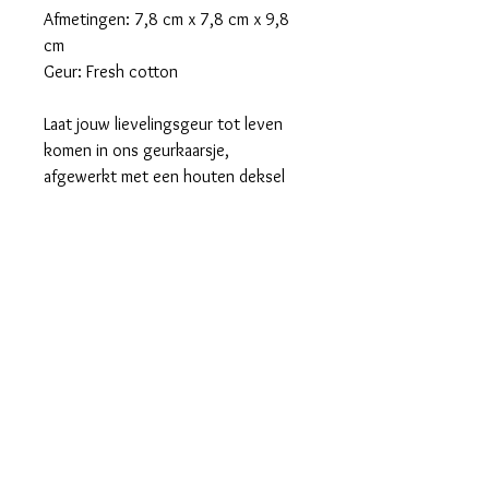
Afmetingen: 7,8 cm x 7,8 cm x 9,8
cm
Geur: Fresh cotton
Laat jouw lievelingsgeur tot leven
komen in ons geurkaarsje,
afgewerkt met een houten deksel
dat je helemaal eigen kunt maken.
Een persoonlijke creatie die je ruimte
vult met warmte, sfeer en betekenis.
VOORDEEL
Koop 6 stuks aan € 10,71per stuk en
bespaar 10%.
Algemene voorwaarden
Koop 12 stuks aan € 10,12 per stuk en
bespaar 15%.
Privacybeleid
Koop 24 stuks aan € 9,52 per stuk en
Bijkomende info:
bespaar 20%.