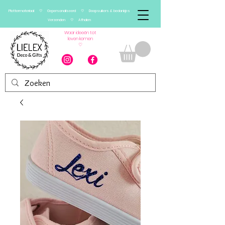
Plottermateriaal ♡ Gepersonaliseerd ♡ Doopsuikers & bedankjes
Verzenden ♡ Afhalen
Waar ideeën tot
leven komen
♡