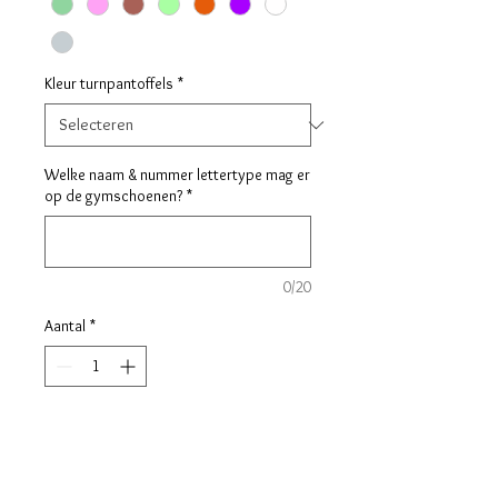
Kleur turnpantoffels
*
Welke naam & nummer lettertype mag er
op de gymschoenen?
*
0/20
Aantal
*
In winkelwagen
Op zoek naar een paar