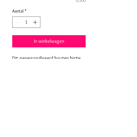
0/500
Aantal
*
In winkelwagen
Dit gepersonaliseerd houten kistje
met schuifdeksel is een uniek en
duurzaam cadeau, perfect om
herinneringen stijlvol te bewaren.
Geurkaars niet inbegrepen.
Zie ´houten kist met schuifdeksel
inclusief geurkaars´
Algemene voorwaarden
Privacybeleid