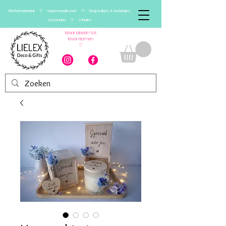
Plottermateriaal ♡ Gepersonaliseerd ♡ Doopsuikers & bedankjes
Verzenden ♡ Afhalen
Waar ideeën tot
leven komen
♡