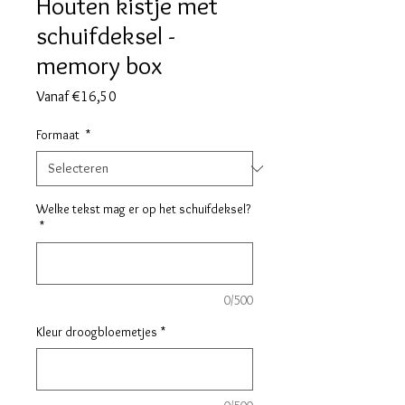
Houten kistje met
schuifdeksel -
memory box
Verkoopprijs
Vanaf
€16,50
Formaat
*
Welke tekst mag er op het schuifdeksel?
*
0/500
Kleur droogbloemetjes
*