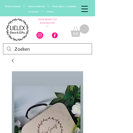
Plottermateriaal ♡ Gepersonaliseerd ♡ Doopsuikers & bedankjes
Verzenden ♡ Afhalen
Waar ideeën tot
leven komen
♡