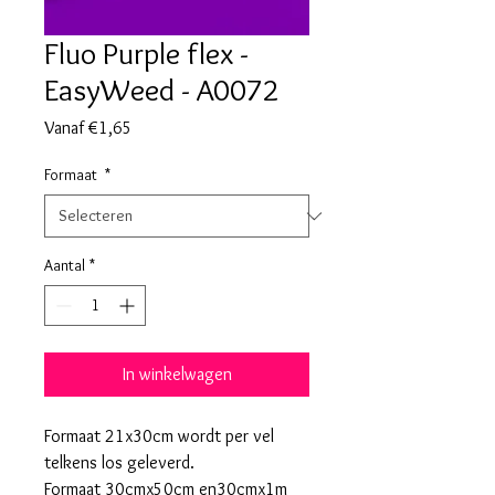
Fluo Purple flex -
EasyWeed - A0072
Verkoopprijs
Vanaf
€1,65
Formaat
*
Aantal
*
In winkelwagen
Formaat 21x30cm wordt per vel
telkens los geleverd.
Formaat 30cmx50cm en30cmx1m