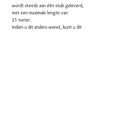
wordt steeds aan één stuk geleverd,
met een maximale lengte van
25 meter.
Indien u dit anders wenst, kunt u dit
bij de opmerkingen van uw bestelling
vermelden.
VOORDEEL
Koop een rol 30cm x 25m aan €6,00 per
meter en bespaar 20%.
Algemene voorwaarden
Privacybeleid
Bijkomende info:
levertermijn verzending/ophaling
was/strijkvoorschriften
Contact