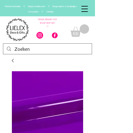
Plottermateriaal ♡ Gepersonaliseerd ♡ Doopsuikers & bedankjes
Verzenden ♡ Afhalen
Waar ideeën tot
leven komen
♡