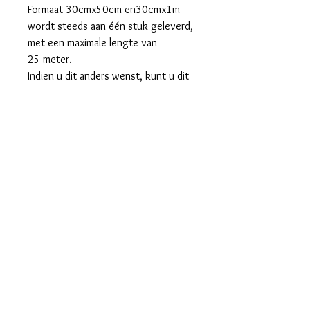
Formaat 30cmx50cm en30cmx1m
wordt steeds aan één stuk geleverd,
met een maximale lengte van
25 meter.
Indien u dit anders wenst, kunt u dit
bij de opmerkingen van uw bestelling
vermelden.
VOORDEEL
Koop een rol 30cm x 25m aan €6,00 per
meter en bespaar 20%.
Algemene voorwaarden
Privacybeleid
Bijkomende info:
levertermijn verzending/ophaling
was/strijkvoorschriften
Contact