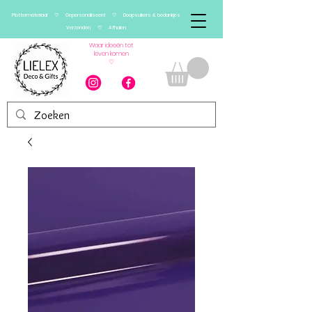
Plottermateriaal ♡ Gepersonaliseerd ♡ Doopsuikers & bedankjes
Verzenden ♡ Afhalen
Waar ideeën tot
leven komen
♡