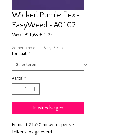
Wicked Purple flex -
EasyWeed - A0102
Normale
Verkoopprijs
Vanaf
 € 1,65 
€ 1,24
prijs
Zomeraanbieding Vinyl & Flex
Formaat
*
Aantal
*
In winkelwagen
Formaat 21x30cm wordt per vel
telkens los geleverd.