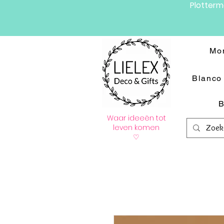
Plotter
Mo
Blanco 
B
Waar ideeën tot
leven komen
♡