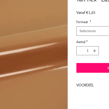
Verkoopp
Vanaf
€1,65
Formaat
*
Selecteren
Aantal
*
VOORDEEL
Koop een rol 30cm x 2
20%.