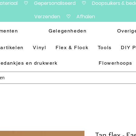
materiaal ♡ Gepersonaliseerd ♡ Doopsuikers & beda
Verzenden ♡ Afhalen
menten
Gelegenheden
Overig
artikelen
Vinyl
Flex & Flock
Tools
DIY 
edankjes en drukwerk
Flowerhoops
Tan flex - E