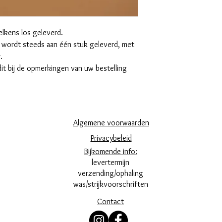
lkens los geleverd.
rdt steeds aan één stuk geleverd, met
.
dit bij de opmerkingen van uw bestelling
Algemene voorwaarden
Privacybeleid
Bijkomende info:
levertermijn
verzending/ophaling
was/strijkvoorschriften
Contact