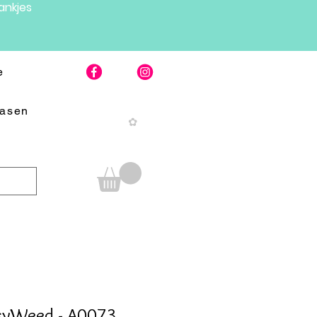
nkjes
e
Pasen
✿
asyWeed - A0073