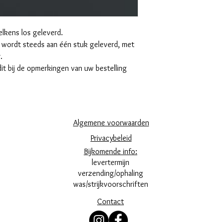
lkens los geleverd.
rdt steeds aan één stuk geleverd, met
.
dit bij de opmerkingen van uw bestelling
Algemene voorwaarden
Privacybeleid
Bijkomende info:
levertermijn
verzending/ophaling
was/strijkvoorschriften
Contact