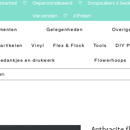
materiaal ♡ Gepersonaliseerd ♡ Doopsuikers & beda
Verzenden ♡ Afhalen
menten
Gelegenheden
Overig
artikelen
Vinyl
Flex & Flock
Tools
DIY 
edankjes en drukwerk
Flowerhoops
Anthracite f