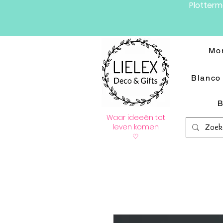
Plotter
Mo
Blanco 
B
Waar ideeën tot
leven komen
♡