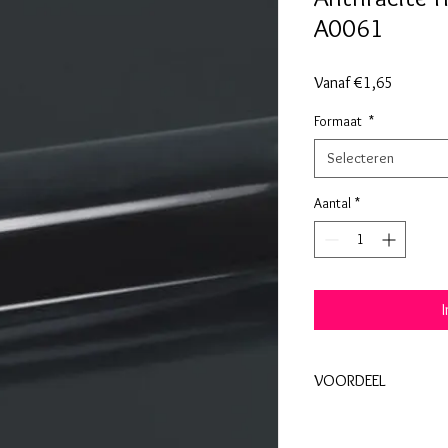
A0061
Verkoopp
Vanaf
€1,65
Formaat
*
Selecteren
Aantal
*
VOORDEEL
Koop een rol 30cm x 2
20%.