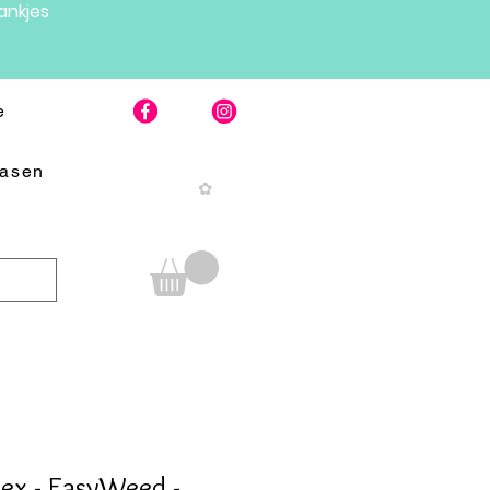
nkjes
e
Pasen
✿
lex - EasyWeed -