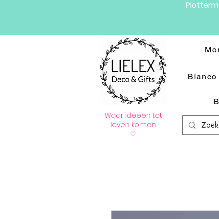
Plotter
Mo
Blanco 
B
Waar ideeën tot
leven komen
♡