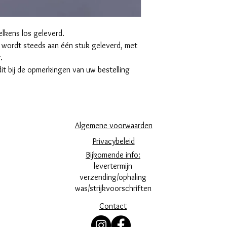
20%.
lkens los geleverd.
rdt steeds aan één stuk geleverd, met
.
dit bij de opmerkingen van uw bestelling
Algemene voorwaarden
Privacybeleid
Bijkomende info:
levertermijn
verzending/ophaling
was/strijkvoorschriften
Contact