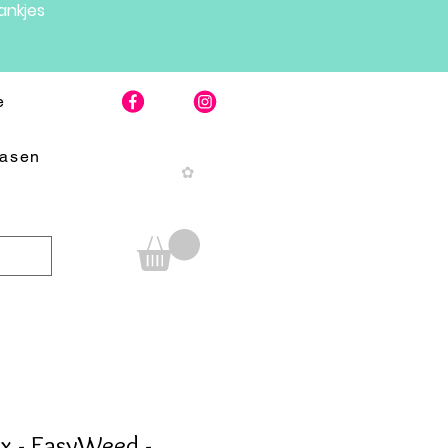
nkjes
e
Pasen
✿
ex - EasyWeed -