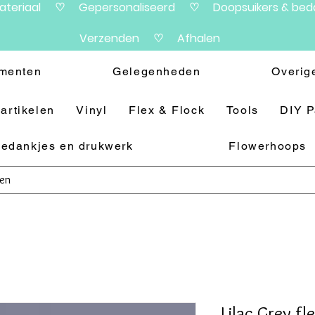
materiaal ♡ Gepersonaliseerd ♡ Doopsuikers & beda
Verzenden ♡ Afhalen
menten
Gelegenheden
Overig
artikelen
Vinyl
Flex & Flock
Tools
DIY 
edankjes en drukwerk
Flowerhoops
Lilac Grey fl