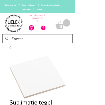
Plottermateriaal ♡ Gepersonaliseerd ♡ Doopsuikers & bedankjes
Verzenden ♡ Afhalen
Waar ideeën tot
leven komen
♡
Sublimatie tegel