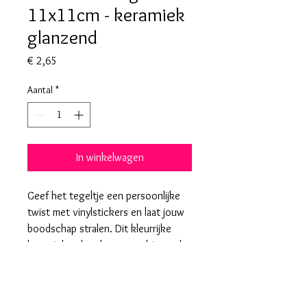
11x11cm - keramiek
glanzend
Prijs
€ 2,65
Aantal
*
In winkelwagen
Geef het tegeltje een persoonlijke
twist met vinylstickers en laat jouw
boodschap stralen. Dit kleurrijke
keramieken handvormtegeltje maakt
elk moment extra bijzonder.
Algemene voorwaarden