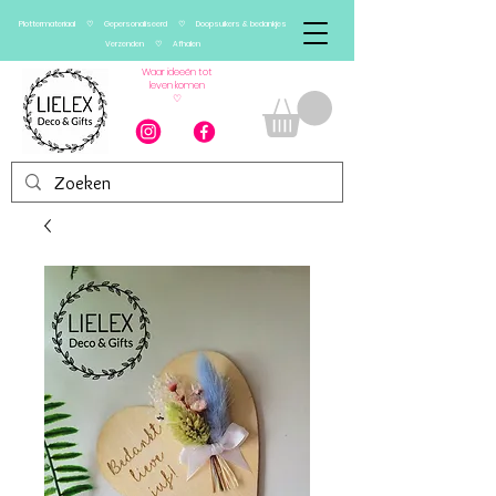
Plottermateriaal ♡ Gepersonaliseerd ♡ Doopsuikers & bedankjes
Verzenden ♡ Afhalen
Waar ideeën tot
leven komen
♡