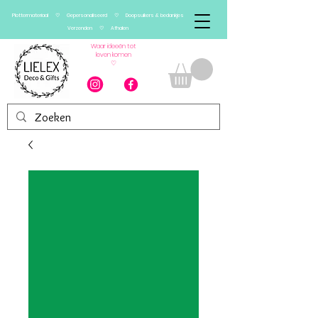
Plottermateriaal ♡ Gepersonaliseerd ♡ Doopsuikers & bedankjes
Verzenden ♡ Afhalen
Waar ideeën tot
leven komen
♡