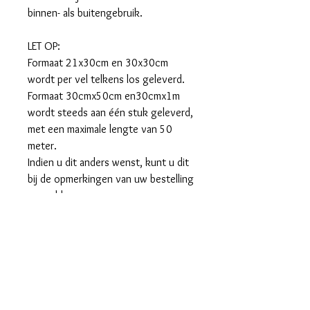
binnen- als buitengebruik.
LET OP:
Formaat 21x30cm en 30x30cm
wordt per vel telkens los geleverd.
Formaat 30cmx50cm en30cmx1m
wordt steeds aan één stuk geleverd,
met een maximale lengte van 50
meter.
Indien u dit anders wenst, kunt u dit
bij de opmerkingen van uw bestelling
vermelden.
Kleurvast: voor buitengebruik tot
minimaal 3 jaar, binnengebruik
uiteraard veel langer.
VOORDEEL