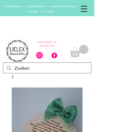
Plottermateriaal ♡ Gepersonaliseerd ♡ Doopsuikers & bedankjes
Verzenden ♡ Afhalen
Verlof van 13/08 t.e.m.
01/09
Vanaf 2 september worden bestellingen
weer verwerkt
Waar ideeën tot
leven komen
♡