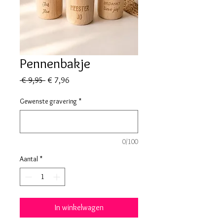
Pennenbakje
Normale
Verkoopprijs
 € 9,95 
€ 7,96
prijs
Gewenste gravering
*
0/100
Aantal
*
In winkelwagen