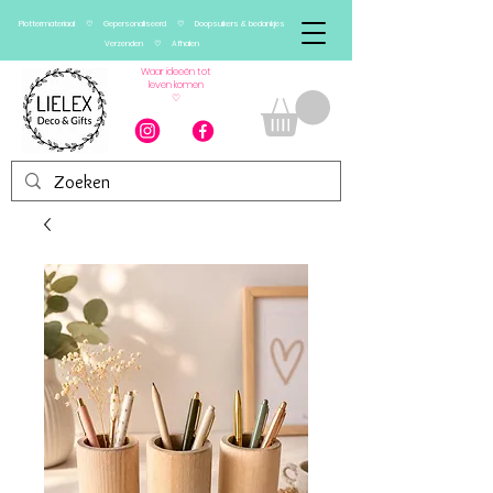
Plottermateriaal ♡ Gepersonaliseerd ♡ Doopsuikers & bedankjes
Verzenden ♡ Afhalen
Waar ideeën tot
leven komen
♡