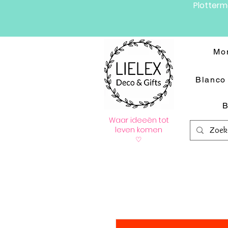
Plotter
Mo
Blanco 
B
Waar ideeën tot
leven komen
♡