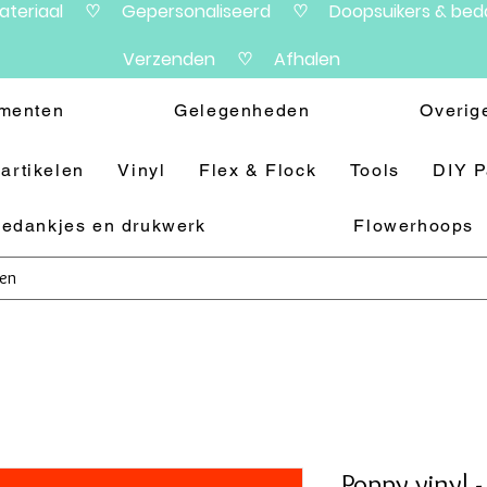
materiaal ♡ Gepersonaliseerd ♡ Doopsuikers & beda
Verzenden ♡ Afhalen
menten
Gelegenheden
Overig
artikelen
Vinyl
Flex & Flock
Tools
DIY 
edankjes en drukwerk
Flowerhoops
Poppy vinyl 