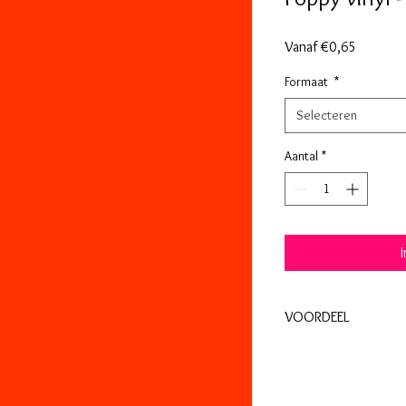
Verkoopp
Vanaf
€0,65
Formaat
*
Selecteren
Aantal
*
VOORDEEL
Koop een rol 30cm x 5
20%.