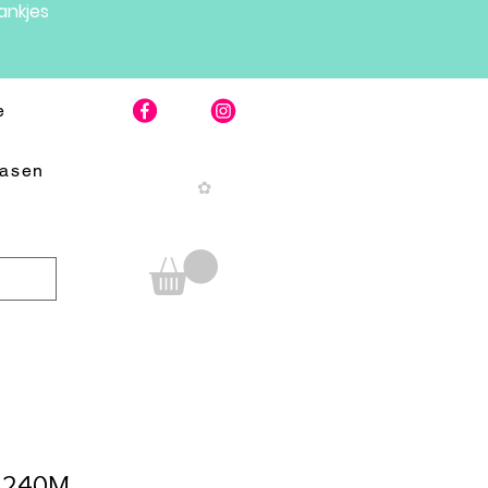
nkjes
e
Pasen
✿
- 240M