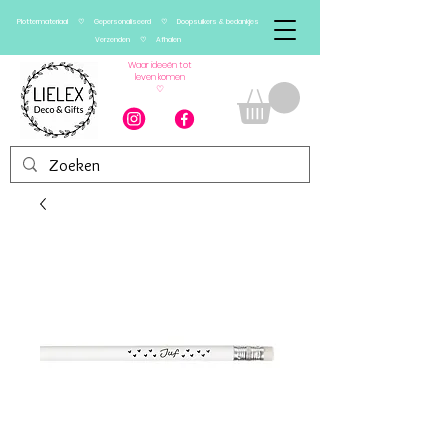
Plottermateriaal ♡ Gepersonaliseerd ♡ Doopsuikers & bedankjes
Verzenden ♡ Afhalen
Waar ideeën tot
leven komen
♡