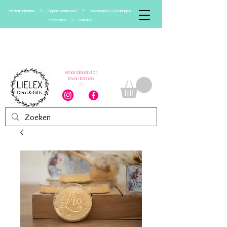
Plottermateriaal ♡ Gepersonaliseerd ♡ Doopsuikers & bedankjes
Verzenden ♡ Afhalen
Verlof van 13/08 t.e.m.
01/09
Vanaf 2 september worden bestellingen
weer verwerkt
Waar ideeën tot
leven komen
♡