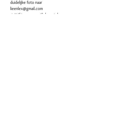
duidelijke foto naar
lieenlex@gmail.com
☆ Wil je een specifiek aantal
bestellen? Combineer de
beschikbare verpakkingen:
20 stuks nodig? → Bestel 2 × 10
stuks
30 stuks nodig? → Bestel 2 × 15
stuks
40 stuks nodig? → Bestel 2 × 20
stuks
50 stuks nodig? → Bestel 2 × 10
stuks + 2 × 15 stuks
...
Algemene voorwaarden
Privacybeleid
Bijkomende info: