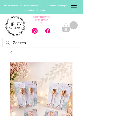
Plottermateriaal ♡ Gepersonaliseerd ♡ Doopsuikers & bedankjes
Verzenden ♡ Afhalen
Waar ideeën tot
leven komen
♡