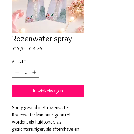
Rozenwater spray
Normale
Verkoopprijs
 € 5,95 
€ 4,76
prijs
Aantal
*
In winkelwagen
Spray gevuld met rozenwater.
Rozenwater kan puur gebruikt
worden, als huidtoner, als
gezichtsreiniger, als aftershave en